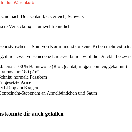
In den Warenkorb
rsand nach Deutschland, Österreich, Schweiz
sere Verpackung ist umweltfreundlich
gestellt in
Deutschland
sem stylischen T-Shirt von Korrin musst du keine Ketten mehr extra tra
g: durch zwei verschiedene Druckverfahren wird die Druckfarbe zwisc
Material: 100 % Baumwolle (Bio-Qualität, ringgesponnen, gekämmt)
Grammatur: 180 g/m²
Schnitt: normale Passform
Eingesetzte Ärmel
1×1-Ripp am Kragen
Doppelnaht-Steppnaht an Ärmelbündchen und Saum
s könnte dir auch gefallen