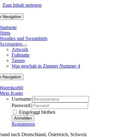
Zum Inhalt springen
e Navigation
Startseite
Shirts
Hoodies und Sweatshirts
Accessoires
Artwork
Fußmatte
Tassen
Was geschah in Zimmer Nummer 4
e Navigation
Warenkorb
0
Mein Konto
Username:
Password:
Eingeloggt bleiben
Registrieren
rsand nach Deutschland, Österreich, Schweiz