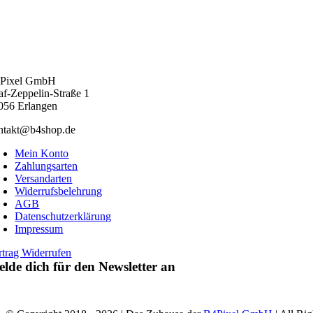
Pixel GmbH
af-Zeppelin-Straße 1
056 Erlangen
ntakt@b4shop.de
Mein Konto
Zahlungsarten
Versandarten
Widerrufsbelehrung
AGB
Datenschutzerklärung
Impressum
rtrag Widerrufen
lde dich für den Newsletter an