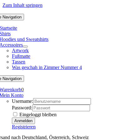
Zum Inhalt springen
e Navigation
Startseite
Shirts
Hoodies und Sweatshirts
Accessoires
Artwork
Fußmatte
Tassen
Was geschah in Zimmer Nummer 4
e Navigation
Warenkorb
0
Mein Konto
Username:
Password:
Eingeloggt bleiben
Registrieren
rsand nach Deutschland, Österreich, Schweiz