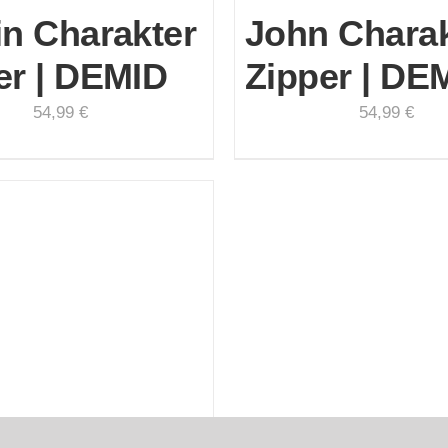
in Charakter
John Charak
er | DEMID
Zipper | DE
54,99
€
54,99
€