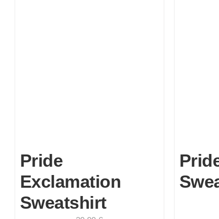
Pride
Prid
Exclamation
Swea
Sweatshirt