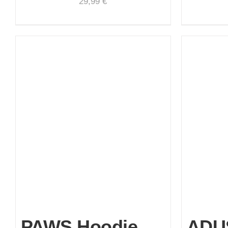
29,99
€
PAWS Hoodie
ADU