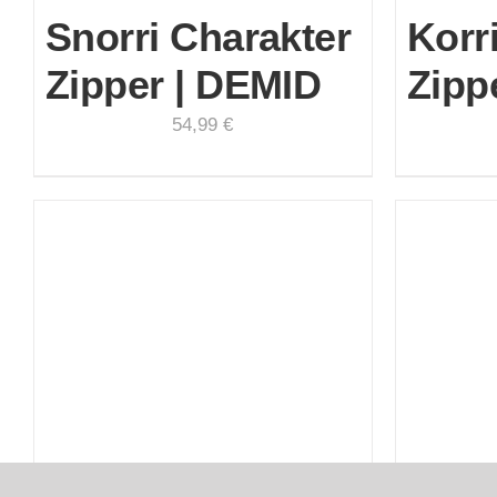
Snorri Charakter
Korr
Zipper | DEMID
Zipp
54,99
€