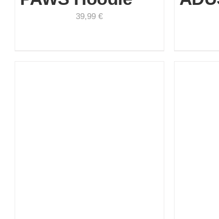
39,99
€