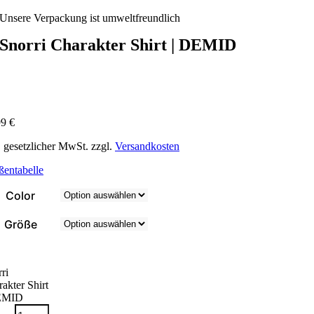
Unsere Verpackung ist umweltfreundlich
Snorri Charakter Shirt | DEMID
99
€
. gesetzlicher MwSt. zzgl.
Versandkosten
ßentabelle
Color
Größe
ri
akter Shirt
EMID