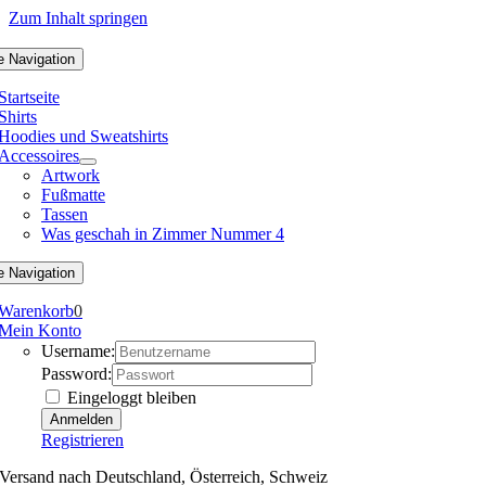
Zum Inhalt springen
e Navigation
Startseite
Shirts
Hoodies und Sweatshirts
Accessoires
Artwork
Fußmatte
Tassen
Was geschah in Zimmer Nummer 4
e Navigation
Warenkorb
0
Mein Konto
Username:
Password:
Eingeloggt bleiben
Registrieren
Versand nach Deutschland, Österreich, Schweiz