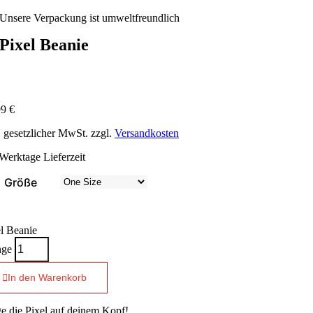
Unsere Verpackung ist umweltfreundlich
Pixel Beanie
99
€
. gesetzlicher MwSt. zzgl.
Versandkosten
 Werktage
Lieferzeit
Größe
l Beanie
ge
In den Warenkorb
e die Pixel auf deinem Kopf!