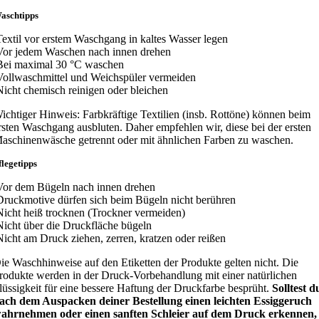
aschtipps
extil vor erstem Waschgang in kaltes Wasser legen
or jedem Waschen nach innen drehen
ei maximal 30 °C waschen
ollwaschmittel und Weichspüler vermeiden
icht chemisch reinigen oder bleichen
ichtiger Hinweis: Farbkräftige Textilien (insb. Rottöne) können beim
rsten Waschgang ausbluten. Daher empfehlen wir, diese bei der ersten
aschinenwäsche getrennt oder mit ähnlichen Farben zu waschen.
flegetipps
or dem Bügeln nach innen drehen
ruckmotive dürfen sich beim Bügeln nicht berühren
icht heiß trocknen (Trockner vermeiden)
icht über die Druckfläche bügeln
icht am Druck ziehen, zerren, kratzen oder reißen
ie Waschhinweise auf den Etiketten der Produkte gelten nicht. Die
rodukte werden in der Druck-Vorbehandlung mit einer natürlichen
lüssigkeit für eine bessere Haftung der Druckfarbe besprüht.
Solltest d
ach dem Auspacken deiner Bestellung einen leichten Essiggeruch
ahrnehmen oder einen sanften Schleier auf dem Druck erkennen,