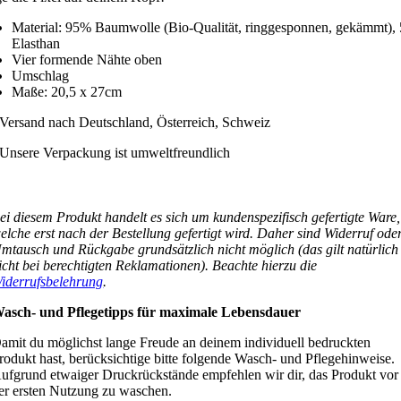
Material: 95% Baumwolle (Bio-Qualität, ringgesponnen, gekämmt),
Elasthan
Vier formende Nähte oben
Umschlag
Maße: 20,5 x 27cm
Versand nach Deutschland, Österreich, Schweiz
Unsere Verpackung ist umweltfreundlich
Hergestellt in
Deutschland
ei diesem Produkt handelt es sich um kundenspezifisch gefertigte Ware,
elche erst nach der Bestellung gefertigt wird. Daher sind Widerruf ode
mtausch und Rückgabe grundsätzlich nicht möglich (das gilt natürlich
icht bei berechtigten Reklamationen). Beachte hierzu die
iderrufsbelehrung
.
asch- und Pflegetipps für maximale Lebensdauer
amit du möglichst lange Freude an deinem individuell bedruckten
rodukt hast, berücksichtige bitte folgende Wasch- und Pflegehinweise.
ufgrund etwaiger Druckrückstände empfehlen wir dir, das Produkt vor
er ersten Nutzung zu waschen.