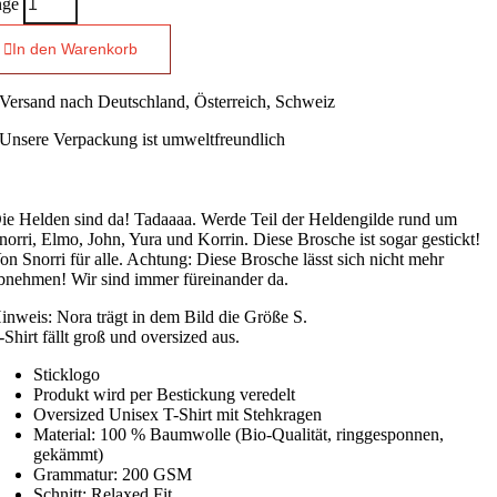
ge
In den Warenkorb
Versand nach Deutschland, Österreich, Schweiz
Unsere Verpackung ist umweltfreundlich
Hergestellt in
Deutschland
ie Helden sind da! Tadaaaa. Werde Teil der Heldengilde rund um
norri, Elmo, John, Yura und Korrin. Diese Brosche ist sogar gestickt!
on Snorri für alle. Achtung: Diese Brosche lässt sich nicht mehr
bnehmen! Wir sind immer füreinander da.
inweis: Nora trägt in dem Bild die Größe S.
-Shirt fällt groß und oversized aus.
Sticklogo
Produkt wird per Bestickung veredelt
Oversized Unisex T-Shirt mit Stehkragen
Material: 100 % Baumwolle (Bio-Qualität, ringgesponnen,
gekämmt)
Grammatur: 200 GSM
Schnitt: Relaxed Fit