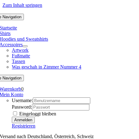
Zum Inhalt springen
e Navigation
Startseite
Shirts
Hoodies und Sweatshirts
Accessoires
Artwork
Fußmatte
Tassen
Was geschah in Zimmer Nummer 4
e Navigation
Warenkorb
0
Mein Konto
Username:
Password:
Eingeloggt bleiben
Registrieren
Versand nach Deutschland, Österreich, Schweiz