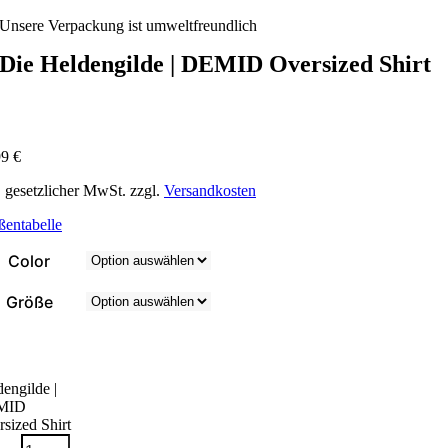
Unsere Verpackung ist umweltfreundlich
Die Heldengilde | DEMID Oversized Shirt
99
€
. gesetzlicher MwSt. zzgl.
Versandkosten
ßentabelle
Color
Größe
engilde |
MID
sized Shirt